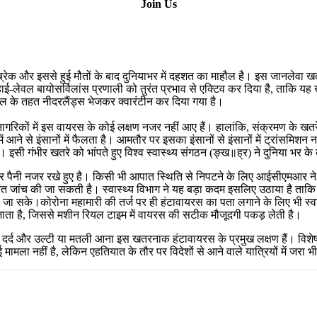
Join Us
क और इससे हुई मौतों के बाद दुनियाभर में दहशत का माहौल है। इस जानलेवा खतर
-लेवल बायोसर्विलांस प्रणाली को तुरंत प्रभाव से एक्टिव कर दिया है, ताकि यह ख
ोकॉल के तहत नीदरलैंड्स भेजकर क्वारंटीन कर दिया गया है।
गरिकों में इस वायरस के कोई लक्षण नजर नहीं आए हैं। हालांकि, संक्रमण के खतरे क
ं आने से इंसानों में फैलता है। आमतौर पर इसका इंसानों से इंसानों में ट्रांसमिशन न
। इसी गंभीर खतरे को भांपते हुए विश्व स्वास्थ्य संगठन (ङ्ख॥ह्र) ने दुनिया भर के
नी नजर रखे हुए है। किसी भी आपात स्थिति से निपटने के लिए आईसीएमआर ने देश
ी तुरंत जांच की जा सकती है। स्वास्थ्य विभाग ने यह बड़ा कदम इसलिए उठाया है ताक
ा जा सके।कोरोना महामारी की तर्ज पर ही हंटावायरस का पता लगाने के लिए भी स्
जाता है, जिससे मशीन रियल टाइम में वायरस की सटीक मौजूदगी पकड़ लेती है।
 पेट में दर्द और उल्टी या मतली आना इस खतरनाक हंटावायरस के प्रमुख लक्षण हैं। विशेष
मामला नहीं है, लेकिन एहतियात के तौर पर विदेशों से आने वाले यात्रियों में जरा 